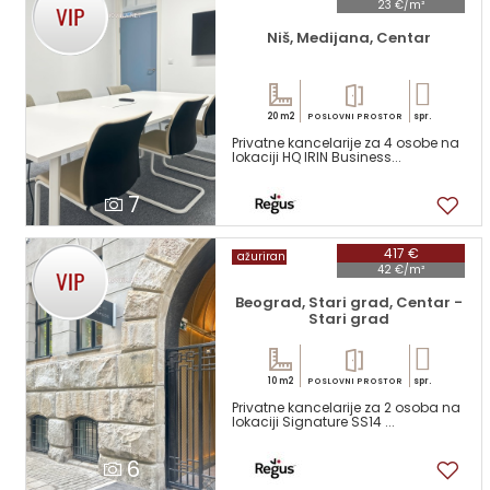
23 €/m²
Niš, Medijana, Centar
20 m2
spr.
POSLOVNI PROSTOR
Privatne kancelarije za 4 osobe na
lokaciji HQ IRIN Business...
7
417 €
ažuriran
42 €/m²
Beograd, Stari grad, Centar -
Stari grad
10 m2
spr.
POSLOVNI PROSTOR
Privatne kancelarije za 2 osoba na
lokaciji Signature SS14 ...
6