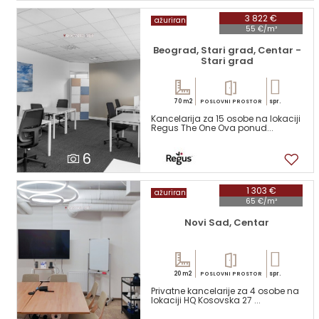
3 822 €
ažuriran
55 €/m²
Beograd, Stari grad, Centar -
Stari grad
70 m2
spr.
POSLOVNI PROSTOR
Kancelarija za 15 osobe na lokaciji
Regus The One Ova ponud...
6
1 303 €
ažuriran
65 €/m²
Novi Sad, Centar
20 m2
spr.
POSLOVNI PROSTOR
Privatne kancelarije za 4 osobe na
lokaciji HQ Kosovska 27 ...