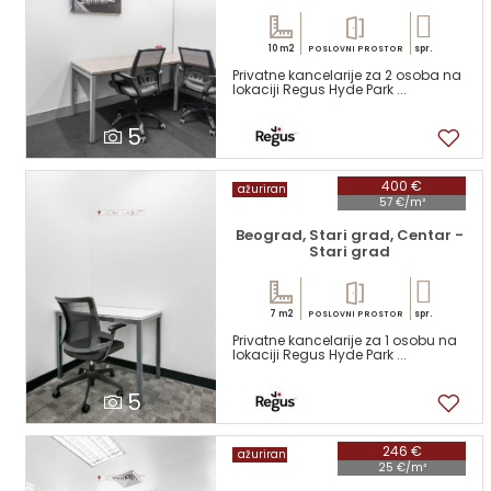
10 m2
spr.
POSLOVNI PROSTOR
Privatne kancelarije za 2 osoba na
lokaciji Regus Hyde Park ...
5
400 €
ažuriran
57 €/m²
Beograd, Stari grad, Centar -
Stari grad
7 m2
spr.
POSLOVNI PROSTOR
Privatne kancelarije za 1 osobu na
lokaciji Regus Hyde Park ...
5
246 €
ažuriran
25 €/m²