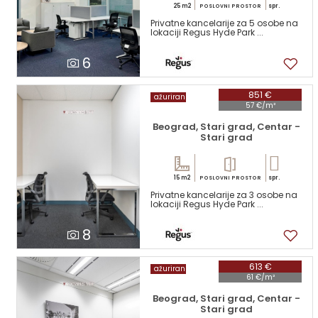
25 m2
spr.
POSLOVNI PROSTOR
Privatne kancelarije za 5 osobe na
lokaciji Regus Hyde Park ...
6
851 €
ažuriran
57 €/m²
Beograd, Stari grad, Centar -
Stari grad
15 m2
spr.
POSLOVNI PROSTOR
Privatne kancelarije za 3 osobe na
lokaciji Regus Hyde Park ...
8
613 €
ažuriran
61 €/m²
Beograd, Stari grad, Centar -
Stari grad