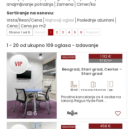
Iznajmljivanje potražnja
Zamena
Cimer/ka
Sortiranje na osnovu:
Vrsta/Reon/Cena
Najnoviji oglasi
Poslednje ažurirani
Cena
Cena po m2
Strana 1 od 6
Nazad
1
2
3
4
5
6
Napred
1 - 20 od ukupno 109 oglasa - Izdavanje
1 132 €
ažuriran
57 €/m²
Beograd, Stari grad, Centar -
Stari grad
20 m2
spr.
POSLOVNI PROSTOR
Privatne kancelarije za 4 osobe na
lokaciji Regus Hyde Park ...
6
458 €
ažuriran