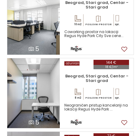
Beograd, Stari grad, Centar -
Stari grad
10 m2
spr.
POSLOVNI PROSTOR
Coworking prostor na lokaciji
Regus Hyde Park City Sve cene...
5
144 €
ažuriran
18 €/m²
Beograd, Stari grad, Centar -
Stari grad
8 m2
spr.
POSLOVNI PROSTOR
Neograničen pristup kancelariji na
lokaciji Regus Hyde Park ...
5
72 €