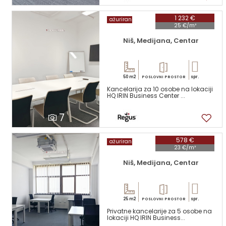
1 232 €
ažuriran
25 €/m²
Niš, Medijana, Centar
50 m2
spr.
POSLOVNI PROSTOR
Kancelarija za 10 osobe na lokaciji
HQ IRIN Business Center ...
7
578 €
ažuriran
23 €/m²
Niš, Medijana, Centar
25 m2
spr.
POSLOVNI PROSTOR
Privatne kancelarije za 5 osobe na
lokaciji HQ IRIN Business...