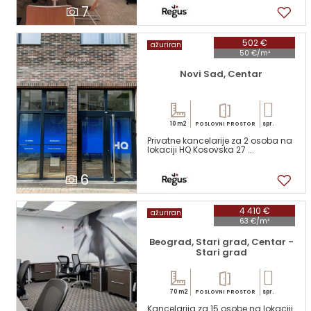
7
502 €
ažuriran
50 €/m²
Novi Sad, Centar
10 m2
spr.
POSLOVNI PROSTOR
Privatne kancelarije za 2 osoba na
lokaciji HQ Kosovska 27 ...
6
4 410 €
ažuriran
63 €/m²
Beograd, Stari grad, Centar -
Stari grad
70 m2
spr.
POSLOVNI PROSTOR
Kancelarija za 15 osobe na lokaciji