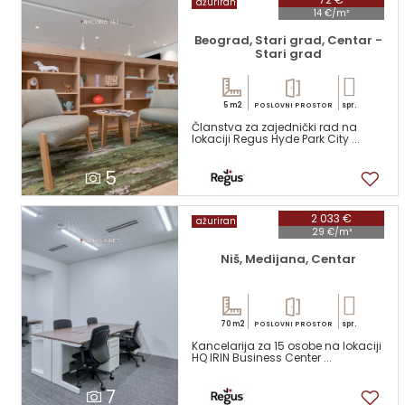
ažuriran
14 €/m²
Beograd, Stari grad, Centar -
Stari grad
5 m2
spr.
POSLOVNI PROSTOR
Članstva za zajednički rad na
lokaciji Regus Hyde Park City ...
5
2 033 €
ažuriran
29 €/m²
Niš, Medijana, Centar
70 m2
spr.
POSLOVNI PROSTOR
Kancelarija za 15 osobe na lokaciji
HQ IRIN Business Center ...
7