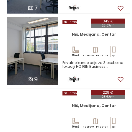
7
349 €
ažuriran
23 €/m²
Niš, Medijana, Centar
15 m2
spr.
POSLOVNI PROSTOR
Privatne kancelarije za 3 osobe na
lokaciji HQ IRIN Business...
9
229 €
ažuriran
23 €/m²
Niš, Medijana, Centar
10 m2
spr.
POSLOVNI PROSTOR