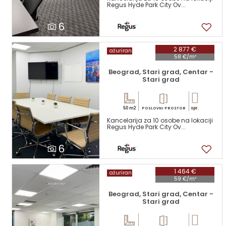
Regus Hyde Park City Ov...
6
2 877 €
ažuriran
58 €/m²
Beograd, Stari grad, Centar -
Stari grad
50 m2
spr.
POSLOVNI PROSTOR
Kancelarija za 10 osobe na lokaciji
Regus Hyde Park City Ov...
6
1 464 €
ažuriran
59 €/m²
Beograd, Stari grad, Centar -
Stari grad