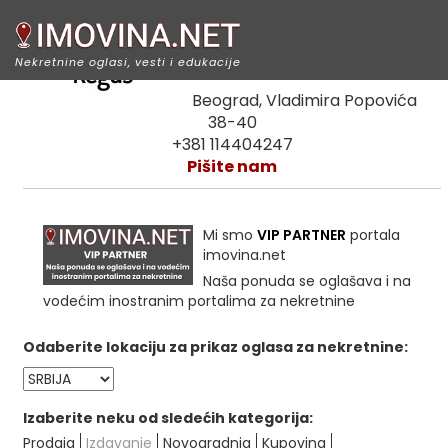
Regus IWG
Nekretnine oglasi, vesti i edukacije
Beograd, Vladimira Popovića
38-40
+381 114404247
Pišite nam
Mi smo
VIP PARTNER
portala
imovina.net
Naša ponuda se oglašava i na
vodećim inostranim portalima za nekretnine
Odaberite lokaciju za prikaz oglasa za nekretnine:
Izaberite neku od sledećih kategorija:
Prodaja
Izdavanje
Novogradnja
Kupovina