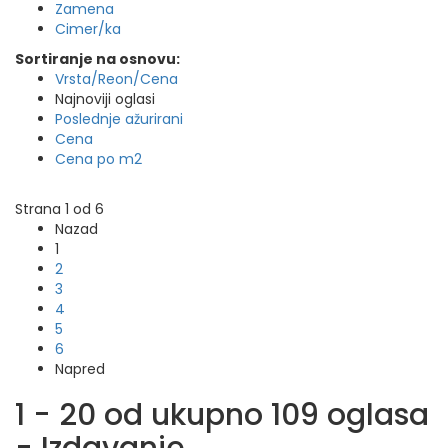
Zamena
Cimer/ka
Sortiranje na osnovu:
Vrsta/Reon/Cena
Najnoviji oglasi
Poslednje ažurirani
Cena
Cena po m2
Strana 1 od 6
Nazad
1
2
3
4
5
6
Napred
1 - 20 od ukupno 109 oglasa