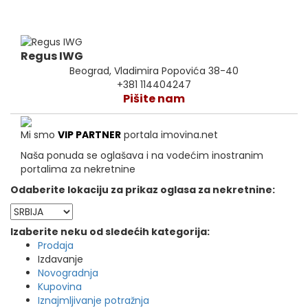
Regus IWG
Beograd, Vladimira Popovića 38-40
+381 114404247
Pišite nam
Mi smo
VIP PARTNER
portala imovina.net
Naša ponuda se oglašava i na vodećim inostranim
portalima za nekretnine
Odaberite lokaciju za prikaz oglasa za nekretnine:
Izaberite neku od sledećih kategorija:
Prodaja
Izdavanje
Novogradnja
Kupovina
Iznajmljivanje potražnja