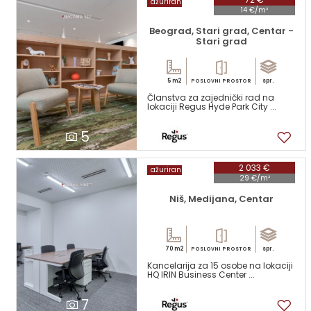
ažuriran
14 €/m²
Beograd, Stari grad, Centar -
Stari grad
5 m2
spr.
POSLOVNI PROSTOR
Članstva za zajednički rad na
lokaciji Regus Hyde Park City ...
5
2 033 €
ažuriran
29 €/m²
Niš, Medijana, Centar
70 m2
spr.
POSLOVNI PROSTOR
Kancelarija za 15 osobe na lokaciji
HQ IRIN Business Center ...
7