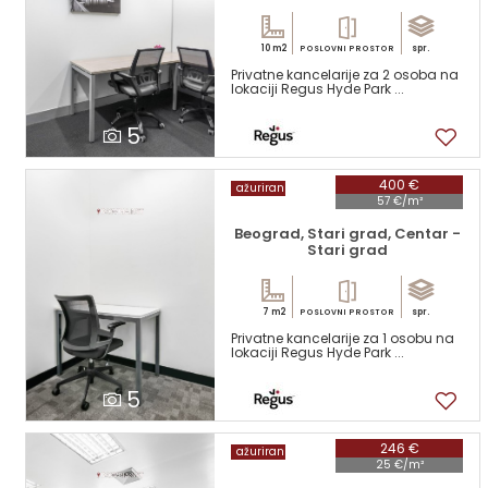
10 m2
spr.
POSLOVNI PROSTOR
Privatne kancelarije za 2 osoba na
lokaciji Regus Hyde Park ...
5
400 €
ažuriran
57 €/m²
Beograd, Stari grad, Centar -
Stari grad
7 m2
spr.
POSLOVNI PROSTOR
Privatne kancelarije za 1 osobu na
lokaciji Regus Hyde Park ...
5
246 €
ažuriran
25 €/m²