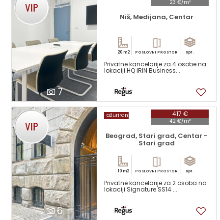
23 €/m²
Niš, Medijana, Centar
20 m2
spr.
POSLOVNI PROSTOR
Privatne kancelarije za 4 osobe na
lokaciji HQ IRIN Business...
7
417 €
ažuriran
42 €/m²
Beograd, Stari grad, Centar -
Stari grad
10 m2
spr.
POSLOVNI PROSTOR
Privatne kancelarije za 2 osoba na
lokaciji Signature SS14 ...
6