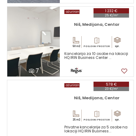
1 232 €
ažuriran
25 €/m²
Niš, Medijana, Centar
50 m2
spr.
POSLOVNI PROSTOR
Kancelarija za 10 osobe na lokaciji
HQ IRIN Business Center ...
7
578 €
ažuriran
23 €/m²
Niš, Medijana, Centar
25 m2
spr.
POSLOVNI PROSTOR
Privatne kancelarije za 5 osobe na
lokaciji HQ IRIN Business...