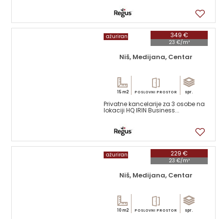
7
349 €
ažuriran
23 €/m²
Niš, Medijana, Centar
15 m2
spr.
POSLOVNI PROSTOR
Privatne kancelarije za 3 osobe na
lokaciji HQ IRIN Business...
9
229 €
ažuriran
23 €/m²
Niš, Medijana, Centar
10 m2
spr.
POSLOVNI PROSTOR