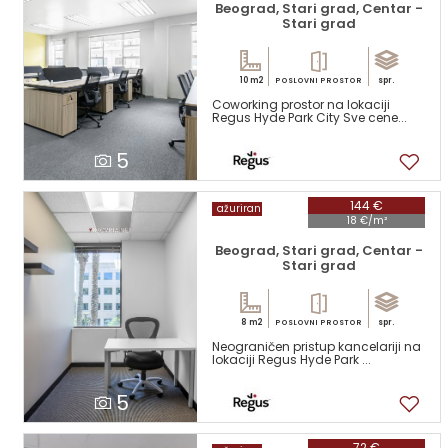
Beograd, Stari grad, Centar -
Stari grad
10 m2
spr.
POSLOVNI PROSTOR
Coworking prostor na lokaciji
Regus Hyde Park City Sve cene...
5
144 €
ažuriran
18 €/m²
Beograd, Stari grad, Centar -
Stari grad
8 m2
spr.
POSLOVNI PROSTOR
Neograničen pristup kancelariji na
lokaciji Regus Hyde Park ...
5
72 €