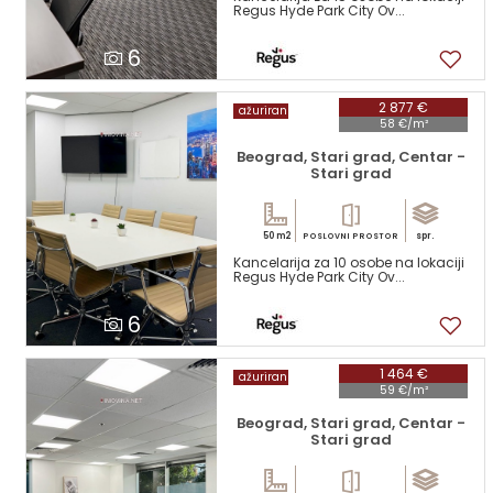
Regus Hyde Park City Ov...
6
2 877 €
ažuriran
58 €/m²
Beograd, Stari grad, Centar -
Stari grad
50 m2
spr.
POSLOVNI PROSTOR
Kancelarija za 10 osobe na lokaciji
Regus Hyde Park City Ov...
6
1 464 €
ažuriran
59 €/m²
Beograd, Stari grad, Centar -
Stari grad