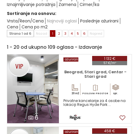
Iznajmljivanje potražnja
Zamena
Cimer/ka
Sortiranje na osnovu:
Vrsta/Reon/Cena
Najnoviji oglasi
Poslednje ažurirani
Cena
Cena po m2
Strana 1 od 6
Nazad
1
2
3
4
5
6
Napred
1 - 20 od ukupno 109 oglasa - Izdavanje
1 132 €
ažuriran
57 €/m²
Beograd, Stari grad, Centar -
Stari grad
20 m2
spr.
POSLOVNI PROSTOR
Privatne kancelarije za 4 osobe na
lokaciji Regus Hyde Park ...
6
458 €
ažuriran