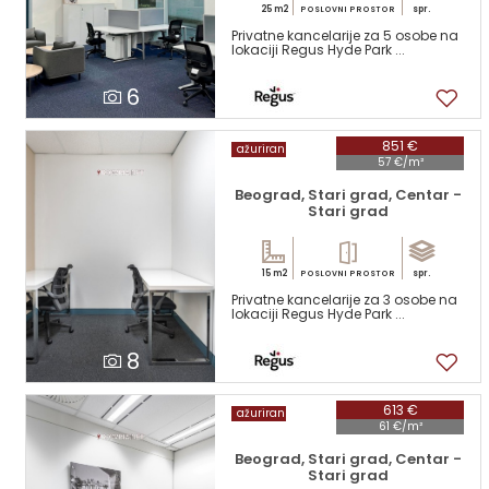
25 m2
spr.
POSLOVNI PROSTOR
Privatne kancelarije za 5 osobe na
lokaciji Regus Hyde Park ...
6
851 €
ažuriran
57 €/m²
Beograd, Stari grad, Centar -
Stari grad
15 m2
spr.
POSLOVNI PROSTOR
Privatne kancelarije za 3 osobe na
lokaciji Regus Hyde Park ...
8
613 €
ažuriran
61 €/m²
Beograd, Stari grad, Centar -
Stari grad