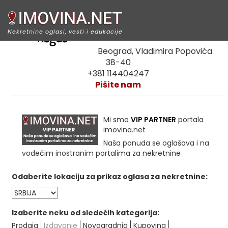
Regus IWG
Nekretnine oglasi, vesti i edukacije
Beograd, Vladimira Popovića
38-40
+381 114404247
Pišite nam
Mi smo
VIP PARTNER
portala
imovina.net
Naša ponuda se oglašava i na
vodećim inostranim portalima za nekretnine
Odaberite lokaciju za prikaz oglasa za nekretnine:
Izaberite neku od sledećih kategorija:
Prodaja
Izdavanje
Novogradnja
Kupovina