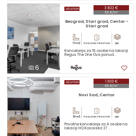
3 822 €
ažuriran
55 €/m²
Beograd, Stari grad, Centar -
Stari grad
70 m2
spr.
POSLOVNI PROSTOR
Kancelarija za 15 osobe na lokaciji
Regus The One Ova ponud...
6
1 303 €
ažuriran
65 €/m²
Novi Sad, Centar
20 m2
spr.
POSLOVNI PROSTOR
Privatne kancelarije za 4 osobe na
lokaciji HQ Kosovska 27 ...