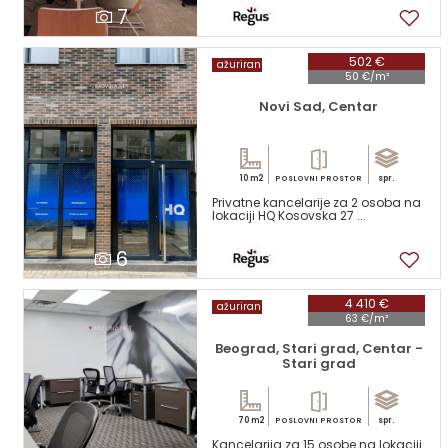
7
502 €
ažuriran
50 €/m²
Novi Sad, Centar
10 m2
spr.
POSLOVNI PROSTOR
Privatne kancelarije za 2 osoba na
lokaciji HQ Kosovska 27 ...
6
4 410 €
ažuriran
63 €/m²
Beograd, Stari grad, Centar -
Stari grad
70 m2
spr.
POSLOVNI PROSTOR
Kancelarija za 15 osobe na lokaciji