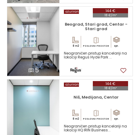
144 €
ažuriran
18 €/m²
Beograd, Stari grad, Centar -
Stari grad
8 m2
spr.
POSLOVNI PROSTOR
Neograničen pristup kancelariji na
lokaciji Regus Hyde Park ...
5
144 €
ažuriran
18 €/m²
Niš, Medijana, Centar
8 m2
spr.
POSLOVNI PROSTOR
Neograničen pristup kancelariji na
lokaciji HQ IRIN Business...