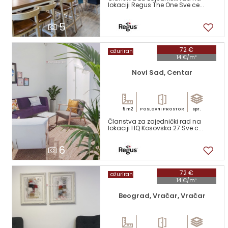
lokaciji Regus The One Sve ce...
5
72 €
ažuriran
14 €/m²
Novi Sad, Centar
5 m2
spr.
POSLOVNI PROSTOR
Članstva za zajednički rad na
lokaciji HQ Kosovska 27 Sve c...
6
72 €
ažuriran
14 €/m²
Beograd, Vračar, Vračar