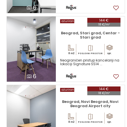
6
144 €
ažuriran
18 €/m²
Beograd, Stari grad, Centar -
Stari grad
8 m2
spr.
POSLOVNI PROSTOR
Neograničen pristup kancelariji na
lokaciji Signature SS14 ...
6
144 €
ažuriran
18 €/m²
Beograd, Novi Beograd, Novi
Beograd Airport city
8 m2
spr.
POSLOVNI PROSTOR