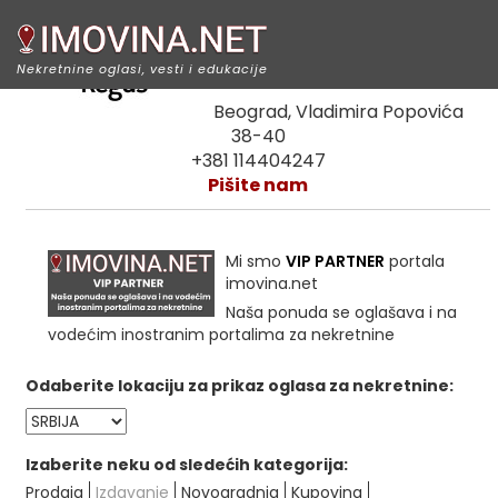
Regus IWG
Nekretnine oglasi, vesti i edukacije
Beograd, Vladimira Popovića
38-40
+381 114404247
Pišite nam
Mi smo
VIP PARTNER
portala
imovina.net
Naša ponuda se oglašava i na
vodećim inostranim portalima za nekretnine
Odaberite lokaciju za prikaz oglasa za nekretnine:
Izaberite neku od sledećih kategorija:
Prodaja
Izdavanje
Novogradnja
Kupovina