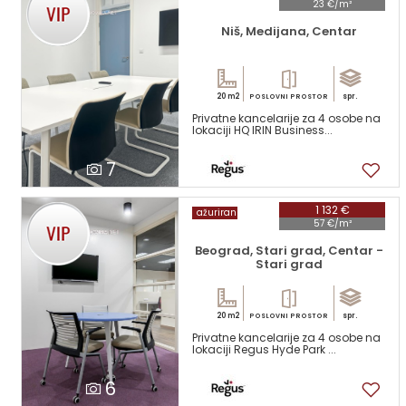
23 €/m²
Niš, Medijana, Centar
20 m2
spr.
POSLOVNI PROSTOR
Privatne kancelarije za 4 osobe na
lokaciji HQ IRIN Business...
7
1 132 €
ažuriran
57 €/m²
Beograd, Stari grad, Centar -
Stari grad
20 m2
spr.
POSLOVNI PROSTOR
Privatne kancelarije za 4 osobe na
lokaciji Regus Hyde Park ...
6