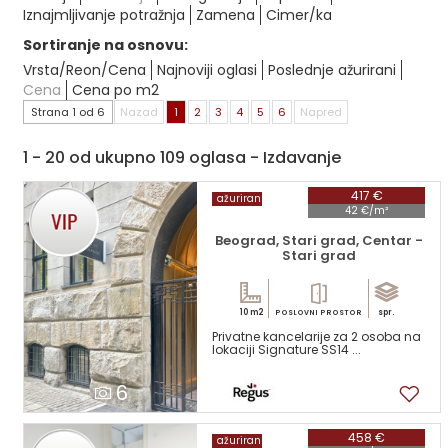
Iznajmljivanje potražnja
Zamena
Cimer/ka
Sortiranje na osnovu:
Vrsta/Reon/Cena
Najnoviji oglasi
Poslednje ažurirani
Cena
Cena po m2
Strana 1 od 6
Nazad
1
2
3
4
5
6
Napred
1 - 20 od ukupno 109 oglasa - Izdavanje
417 €
ažuriran
42 €/m²
Beograd, Stari grad, Centar -
Stari grad
10 m2
spr.
POSLOVNI PROSTOR
Privatne kancelarije za 2 osoba na
lokaciji Signature SS14 ...
6
458 €
ažuriran