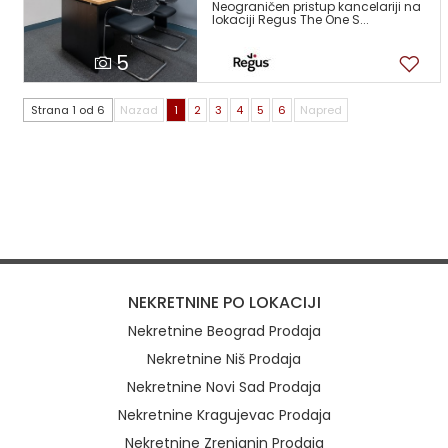
Neograničen pristup kancelariji na
lokaciji Regus The One S...
5
Strana 1 od 6
Nazad
1
2
3
4
5
6
Napred
NEKRETNINE PO LOKACIJI
Nekretnine Beograd Prodaja
Nekretnine Niš Prodaja
Nekretnine Novi Sad Prodaja
Nekretnine Kragujevac Prodaja
Nekretnine Zrenjanin Prodaja