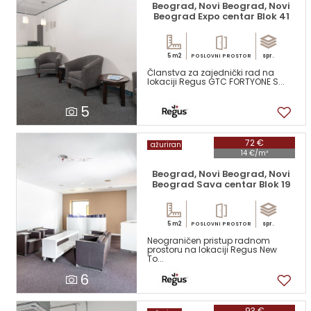
Beograd, Novi Beograd, Novi
Beograd Expo centar Blok 41
5 m2
spr.
POSLOVNI PROSTOR
Članstva za zajednički rad na
lokaciji Regus GTC FORTYONE S...
5
72 €
ažuriran
14 €/m²
Beograd, Novi Beograd, Novi
Beograd Sava centar Blok 19
5 m2
spr.
POSLOVNI PROSTOR
Neograničen pristup radnom
prostoru na lokaciji Regus New
To...
6
93 €