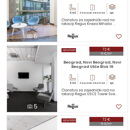
5 m2
spr.
POSLOVNI PROSTOR
Članstva za zajednički rad na
lokaciji Regus Kneza Mihaila ...
6
72 €
ažuriran
14 €/m²
Beograd, Novi Beograd, Novi
Beograd Ušće Blok 16
5 m2
spr.
POSLOVNI PROSTOR
Članstva za zajednički rad na
lokaciji Regus USCE Tower Sve...
5
72 €
ažuriran
14 €/m²