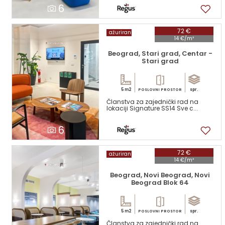
6
72 €
ažuriran
14 €/m²
Beograd, Stari grad, Centar -
Stari grad
5 m2
spr.
POSLOVNI PROSTOR
Članstva za zajednički rad na
lokaciji Signature SS14 Sve c...
6
72 €
ažuriran
14 €/m²
Beograd, Novi Beograd, Novi
Beograd Blok 64
5 m2
spr.
POSLOVNI PROSTOR
Članstva za zajednički rad na