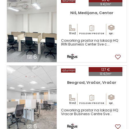
ažuriran
9 €/m²
Niš, Medijana, Centar
10 m2
spr.
POSLOVNI PROSTOR
Coworking prostor na lokaciji HQ
IRIN Business Center Sve c...
6
127 €
ažuriran
13 €/m²
Beograd, Vračar, Vračar
10 m2
spr.
POSLOVNI PROSTOR
Coworking prostor na lokaciji HQ
Vracar Business Centre Sve...
6