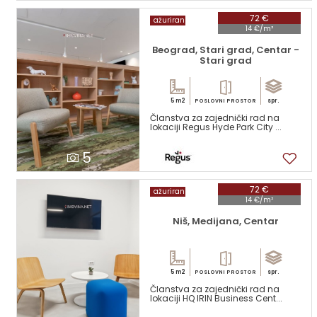
72 €
ažuriran
14 €/m²
Beograd, Stari grad, Centar -
Stari grad
5 m2
spr.
POSLOVNI PROSTOR
Članstva za zajednički rad na
lokaciji Regus Hyde Park City ...
5
72 €
ažuriran
14 €/m²
Niš, Medijana, Centar
5 m2
spr.
POSLOVNI PROSTOR
Članstva za zajednički rad na
lokaciji HQ IRIN Business Cent...