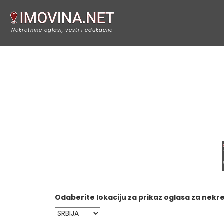
Nekretnine oglasi, vesti i edukacije
Odaberite lokaciju za prikaz oglasa za nekr