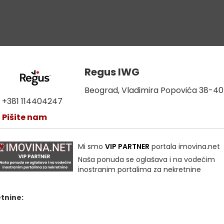
Regus IWG
Beograd, Vladimira Popovića 38-40
+381 114404247
Pišite nam
Mi smo
VIP PARTNER
portala imovina.net
Naša ponuda se oglašava i na vodećim
inostranim portalima za nekretnine
etnine: