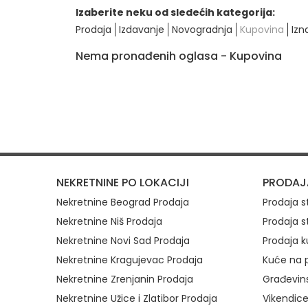
Izaberite neku od sledećih kategorija:
Prodaja
Izdavanje
Novogradnja
Kupovina
Izn
Nema pronađenih oglasa - Kupovina
Brzi link
NEKRETNINE PO LOKACIJI
PRODAJ
Nekretnine Beograd Prodaja
Prodaja 
Nekretnine Niš Prodaja
Prodaja s
Nekretnine Novi Sad Prodaja
Prodaja k
Nekretnine Kragujevac Prodaja
Kuće na p
Nekretnine Zrenjanin Prodaja
Građevins
Nekretnine Užice i Zlatibor Prodaja
Vikendice