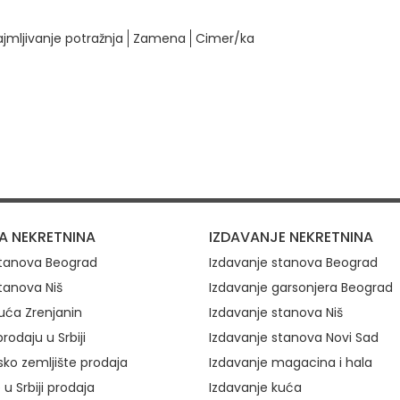
ajmljivanje potražnja
Zamena
Cimer/ka
ovi
A NEKRETNINA
IZDAVANJE NEKRETNINA
stanova Beograd
Izdavanje stanova Beograd
tanova Niš
Izdavanje garsonjera Beograd
uća Zrenjanin
Izdavanje stanova Niš
rodaju u Srbiji
Izdavanje stanova Novi Sad
ko zemljište prodaja
Izdavanje magacina i hala
 u Srbiji prodaja
Izdavanje kuća